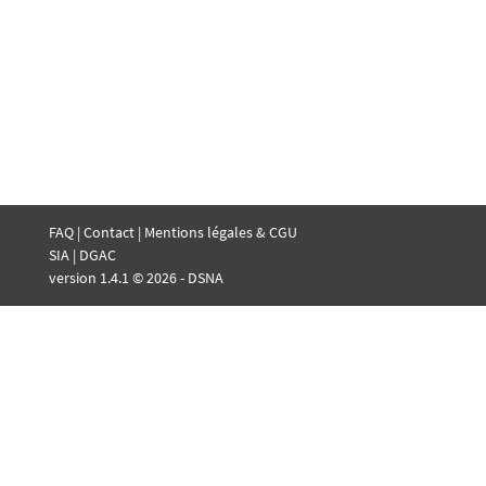
FAQ
|
Contact
|
Mentions légales & CGU
SIA
|
DGAC
version 1.4.1 © 2026 - DSNA